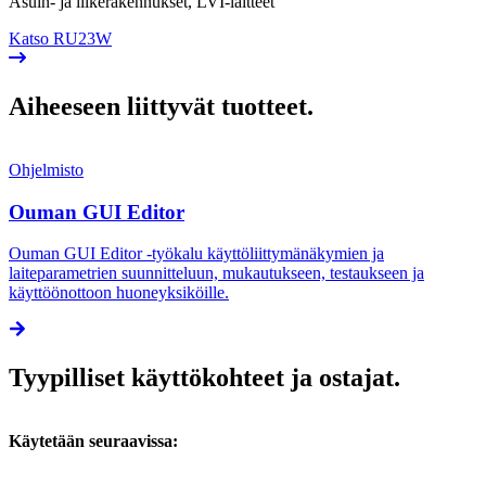
Asuin- ja liikerakennukset, LVI-laitteet
Katso RU23W
Aiheeseen liittyvät tuotteet.
Ohjelmisto
Ouman GUI Editor
Ouman GUI Editor -työkalu käyttöliittymänäkymien ja
laiteparametrien suunnitteluun, mukautukseen, testaukseen ja
käyttöönottoon huoneyksiköille.
Tyypilliset käyttökohteet ja ostajat.
Käytetään seuraavissa: