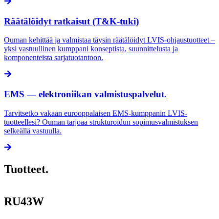
Räätälöidyt ratkaisut (T&K-tuki)
Ouman kehittää ja valmistaa täysin räätälöidyt LVIS-ohjaustuotteet –
yksi vastuullinen kumppani konseptista, suunnittelusta ja
komponenteista sarjatuotantoon.
EMS — elektroniikan valmistuspalvelut.
Tarvitsetko vakaan eurooppalaisen EMS-kumppanin LVIS-
tuotteellesi? Ouman tarjoaa strukturoidun sopimusvalmistuksen
selkeällä vastuulla.
Tuotteet.
RU43W