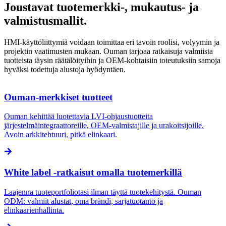
Joustavat tuotemerkki-, mukautus- ja
valmistusmallit.
HMI-käyttöliittymiä voidaan toimittaa eri tavoin roolisi, volyymin ja
projektin vaatimusten mukaan. Ouman tarjoaa ratkaisuja valmiista
tuotteista täysin räätälöityihin ja OEM-kohtaisiin toteutuksiin samoja
hyväksi todettuja alustoja hyödyntäen.
Ouman-merkkiset tuotteet
Ouman kehittää luotettavia LVI-ohjaustuotteita
järjestelmäintegraattoreille, OEM-valmistajille ja urakoitsijoille.
Avoin arkkitehtuuri, pitkä elinkaari.
White label -ratkaisut omalla tuotemerkillä
Laajenna tuoteportfoliotasi ilman täyttä tuotekehitystä. Ouman
ODM: valmiit alustat, oma brändi, sarjatuotanto ja
elinkaarienhallinta.