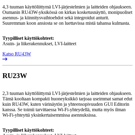
4,3 tuuman käyttöliittymä LVI-järjestelmien ja laitteiden ohjaukseen.
Oumanin RU43W-yksikössä on kirkas kosketusnäyttö, monipuoliset
asennus- ja kiinnitysvaihtoehdot sekä integroidut anturit.
Suuremman koon ansiosta se on luettavissa mistä tahansa kulmasta.
Tyypilliset käyttökohteet:
Asuin- ja liikerakennukset, LVI-laitteet
Katso RU43W
RU23W
2,3 tuuman käyttöliittymä LVI-järjestelmien ja laitteiden ohjaukseen.
Tämä kooltaan kompakti huoneyksikkö tarjoaa useimmat samat edut
kuin RU43W, kuten värinäytön ja yhteensopivuuden GUI Editorin
kanssa. Se toimii tarvittaessa Wi-Fi-yhteydellä, mutta myös ilman
Wi-Fi-yhteyttä yksinkertaisemmissa asennuksissa.
Tyypilliset käyttökohteet: