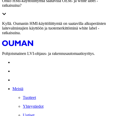
Onko HMI-käyttöliittymiä saatavilla OEM- ja white label -
ratkaisuina?
Kyllä. Oumanin HMI-käyttöliittymiä on saatavilla alkuperäisten
laitevalmistajien käyttöön ja tuotemerkittöminä white label -
ratkaisuina.
Pohjoismainen LVI-ohjaus- ja rakennusautomaatioyritys.
Meistä
Tuotteet
Yhteystiedot
Uutiset